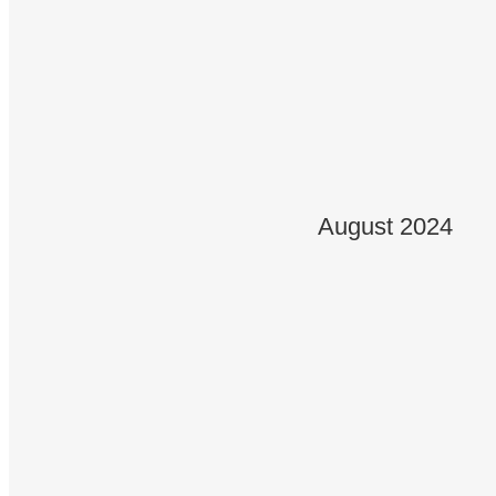
31.08.2026
Mühlhausen - Kirmes 11:00 Uhr
06.09.2026
Reiffenhausen - Kirmes 11:00 Uhr
August 2024
13.09.2026
Limburg - Kirmes 15.00 Uhr
14.09.2026
Lindenholzhausen - Kirmes 11:00
18.09.2026
Berka/Werra 20:00 Uhr