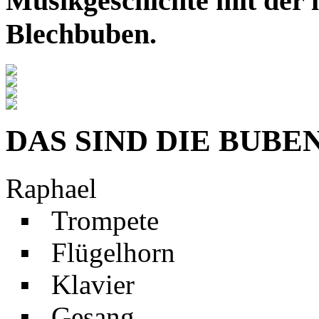
Musikgeschichte mit der i
Blechbuben.
DAS SIND DIE BUBE
Raphael
▪ Trompete
▪ Flügelhorn
▪ Klavier
▪ Gesang