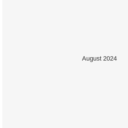
31.08.2026
Mühlhausen - Kirmes 11:00 Uhr
06.09.2026
Reiffenhausen - Kirmes 11:00 Uhr
August 2024
13.09.2026
Limburg - Kirmes 15.00 Uhr
14.09.2026
Lindenholzhausen - Kirmes 11:00
18.09.2026
Berka/Werra 20:00 Uhr