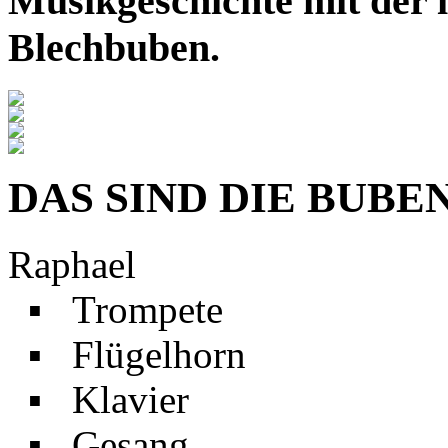
Musikgeschichte mit der i
Blechbuben.
DAS SIND DIE BUBE
Raphael
▪ Trompete
▪ Flügelhorn
▪ Klavier
▪ Gesang