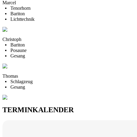
Marcel
▪ Tenorhorn
▪ Bariton
▪ Lichttechnik
Christoph
▪ Bariton
▪ Posaune
▪ Gesang
Thomas
▪ Schlagzeug
▪ Gesang
TERMINKALENDER
September
November
Dezember
Februar
Oktober
August
Januar
März
April
Juni
Mai
Juli