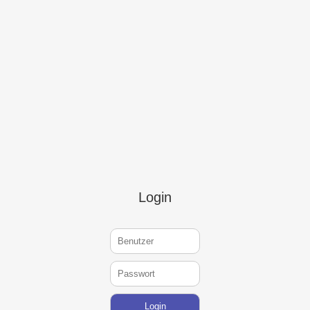
5
6
7
Login