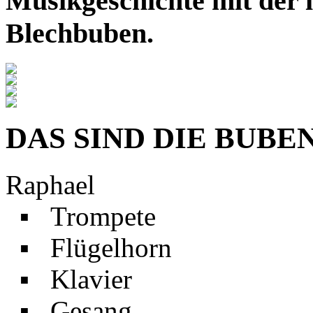
Musikgeschichte mit der i
Blechbuben.
DAS SIND DIE BUBE
Raphael
▪ Trompete
▪ Flügelhorn
▪ Klavier
▪ Gesang