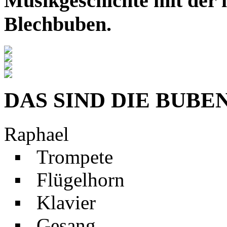
Musikgeschichte mit der i
Blechbuben.
DAS SIND DIE BUBE
Raphael
▪ Trompete
▪ Flügelhorn
▪ Klavier
▪ Gesang