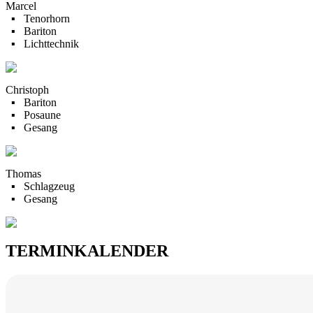
Marcel
▪ Tenorhorn
▪ Bariton
▪ Lichttechnik
Christoph
▪ Bariton
▪ Posaune
▪ Gesang
Thomas
▪ Schlagzeug
▪ Gesang
TERMINKALENDER
September
November
Dezember
Februar
Oktober
August
Januar
März
April
Juni
Mai
Juli