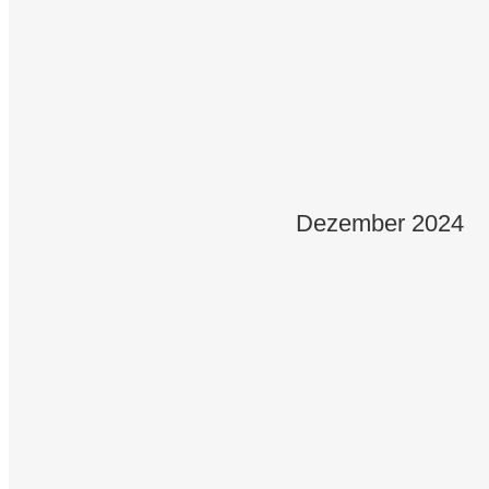
31.08.2026
Mühlhausen - Kirmes 11:00 Uhr
06.09.2026
Reiffenhausen - Kirmes 11:00 Uhr
Dezember 2024
13.09.2026
Limburg - Kirmes 15.00 Uhr
14.09.2026
Lindenholzhausen - Kirmes 11:00
18.09.2026
Berka/Werra 20:00 Uhr