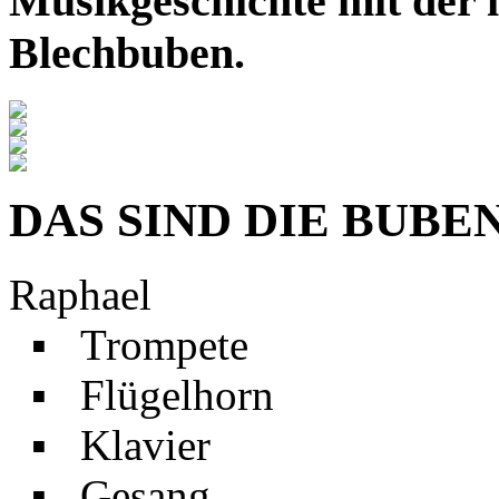
Musikgeschichte mit der i
Blechbuben.
DAS SIND DIE BUBE
Raphael
▪ Trompete
▪ Flügelhorn
▪ Klavier
▪ Gesang