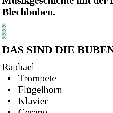
Musikgeschichte mit der i
Blechbuben.
DAS SIND DIE BUBE
Raphael
▪ Trompete
▪ Flügelhorn
▪ Klavier
▪ Gesang