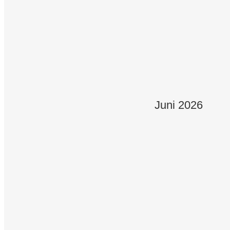
31.08.2026
Mühlhausen - Kirmes 11:00 Uhr
06.09.2026
Reiffenhausen - Kirmes 11:00 Uhr
Juni 2026
13.09.2026
Limburg - Kirmes 15.00 Uhr
14.09.2026
Lindenholzhausen - Kirmes 11:00
18.09.2026
Berka/Werra 20:00 Uhr