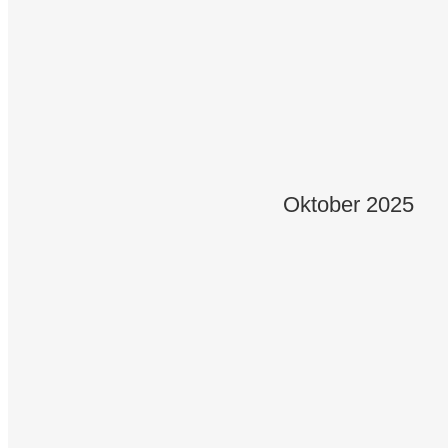
31.08.2026
Mühlhausen - Kirmes 11:00 Uhr
06.09.2026
Reiffenhausen - Kirmes 11:00 Uhr
Oktober 2025
13.09.2026
Limburg - Kirmes 15.00 Uhr
14.09.2026
Lindenholzhausen - Kirmes 11:00
18.09.2026
Berka/Werra 20:00 Uhr