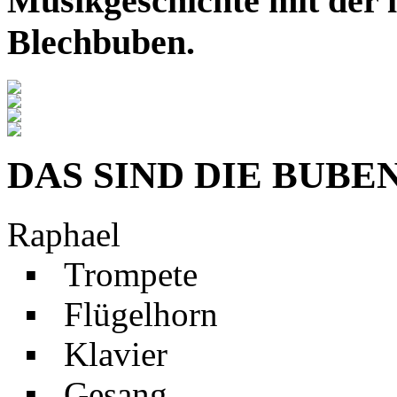
Musikgeschichte mit der i
Blechbuben.
DAS SIND DIE BUBE
Raphael
▪ Trompete
▪ Flügelhorn
▪ Klavier
▪ Gesang